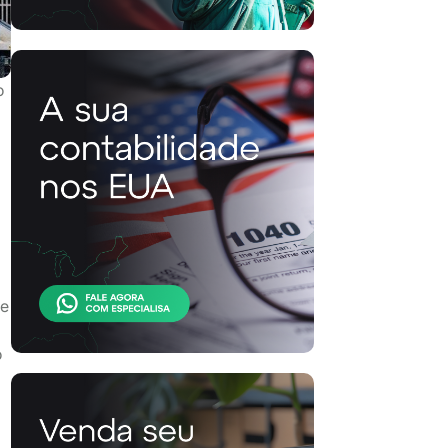
o
a
Se
o