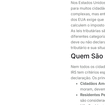
Nos Estados Unidos,
para muitos cidadã
complexas, mas ent
dos EUA exige que 
calculem o imposto
As leis tributárias
diferentes categori
deve ou não declar
tributário e sua sit
Quem São 
Nem todos os cidad
IRS tem critérios e
declaração. Os prin
Cidadãos Ame
moram, devem
Residentes P
são considerad