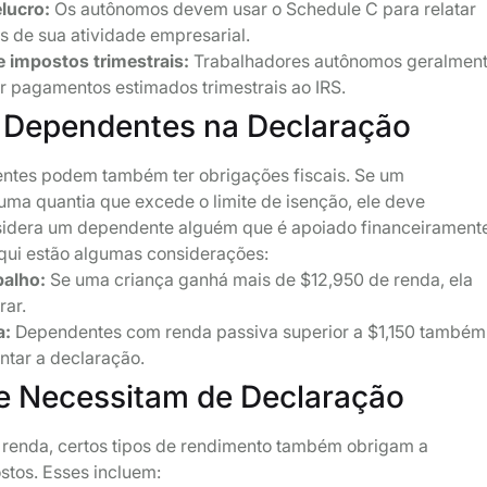
lucro:
Os autônomos devem usar o Schedule C para relatar
s de sua atividade empresarial.
 impostos trimestrais:
Trabalhadores autônomos geralmen
r pagamentos estimados trimestrais ao IRS.
 Dependentes na Declaração
ntes podem também ter obrigações fiscais. Se um
ma quantia que excede o limite de isenção, ele deve
nsidera um dependente alguém que é apoiado financeirament
Aqui estão algumas considerações:
balho:
Se uma criança ganhá mais de $12,950 de renda, ela
rar.
a:
Dependentes com renda passiva superior a $1,150 também
tar a declaração.
e Necessitam de Declaração
e renda, certos tipos de rendimento também obrigam a
stos. Esses incluem: