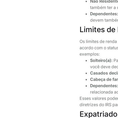
Não Resident
também ter a 
Dependentes
devem também
Limites de
Os limites de rend
acordo com o status
exemplos:
Solteiro(a):
Pa
você deve dec
Casados decl
Cabeça de fam
Dependentes
relacionada a
Esses valores pode
diretrizes do IRS pa
Expatriado