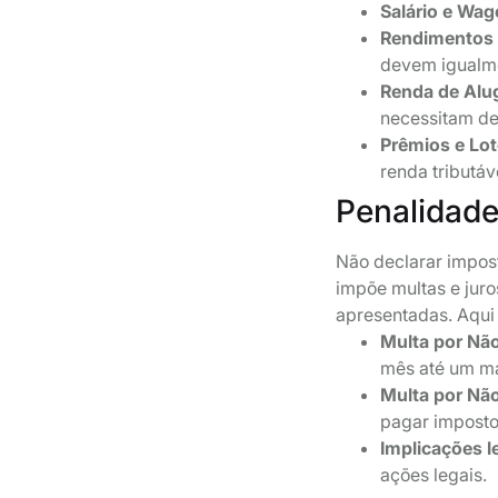
Salário e Wag
Rendimentos 
devem igualme
Renda de Alu
necessitam de
Prêmios e Lot
renda tributáv
Penalidade
Não declarar impos
impõe multas e jur
apresentadas. Aqui
Multa por Não
mês até um m
Multa por Não
pagar imposto
Implicações l
ações legais.