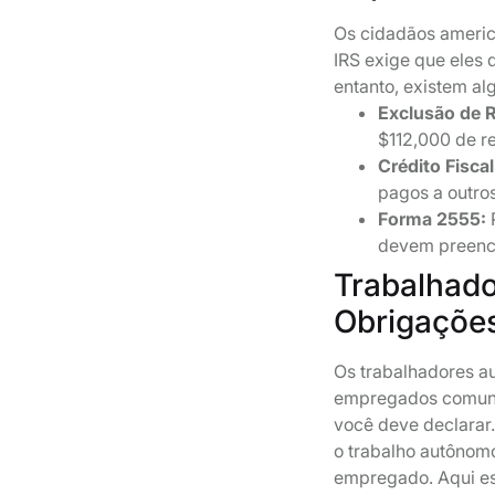
Os cidadãos americ
IRS exige que eles
entanto, existem a
Exclusão de R
$112,000 de r
Crédito Fiscal
pagos a outros
Forma 2555:
P
devem preenc
Trabalhad
Obrigaçõe
Os trabalhadores a
empregados comuns
você deve declarar.
o trabalho autônom
empregado. Aqui es