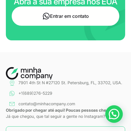
Abra a sua empresa nos EUA
Entrar em contato
7901 4th St N #27120 St. Petersburg, FL, 33702, USA.
+1(689)276-5229
contato@minhacompany.com
Obrigado por chegar até aqui! Poucas pessoas chegam.
Já que chegou, que tal seguir a gente no Instagram?