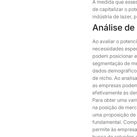
À medida que esses
de capitalizar o po
indústria de lazer,
Análise de
Ao avaliar o potenc
necessidades especí
podem posicionar e
segmentação de me
dados demográficos
de nicho. Ao anali
as empresas podem 
efetivamente às de
Para obter uma van
na posição de merc
uma proposição de v
fundamental. Compr
permite às empresas
busca de soluções 