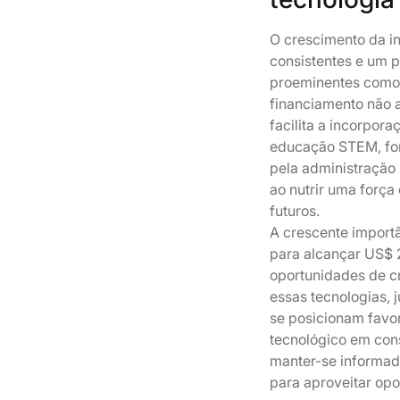
O crescimento da i
consistentes e um 
proeminentes como A
financiamento não 
facilita a incorpor
educação STEM, for
pela administração
ao nutrir uma força
futuros.
A crescente import
para alcançar US$ 2
oportunidades de c
essas tecnologias,
se posicionam favo
tecnológico em con
manter-se informad
para aproveitar op