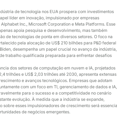
ndústria de tecnologia nos EUA prospera com investimentos
papel líder em inovação, impulsionado por empresas
lphabet Inc., Microsoft Corporation e Meta Platforms. Esse
apenas apoia pesquisa e desenvolvimento, mas também
ação de tecnologias de ponta em diversos setores. O foco na
talecido pela alocação de US$ 210 bilhões para P&D federal
 Biden, desempenha um papel crucial no avanço da indústria,
 de trabalho qualificada preparada para enfrentar desafios
ância dos setores de computação em nuvem e IA, projetados
,4 trilhões e US$ 2,03 trilhões até 2030, apresenta extensas
rescimento e avanços tecnológicos. Empresas que adotam
 juntamente com um foco em TI, gerenciamento de dados e IA
ravelmente para o sucesso e a competitividade no cenário
stante evolução. À medida que a indústria se expande,
o sobre esses impulsionadores de crescimento será essencia
ortunidades de negócios emergentes.