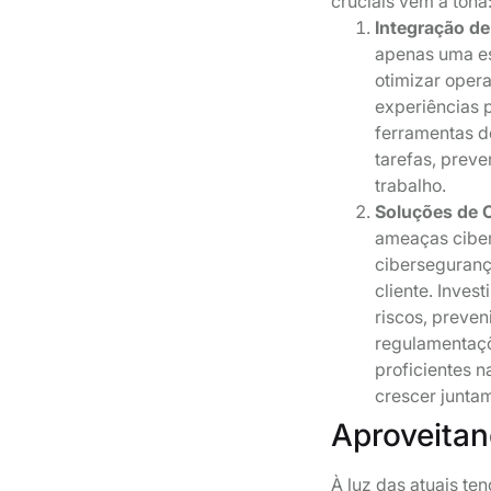
cruciais vêm à tona
Integração de
apenas uma e
otimizar oper
experiências 
ferramentas d
tarefas, prev
trabalho.
Soluções de 
ameaças ciber
ciberseguranç
cliente. Inves
riscos, preve
regulamentaçõ
proficientes 
crescer juntam
Aproveita
À luz das atuais t