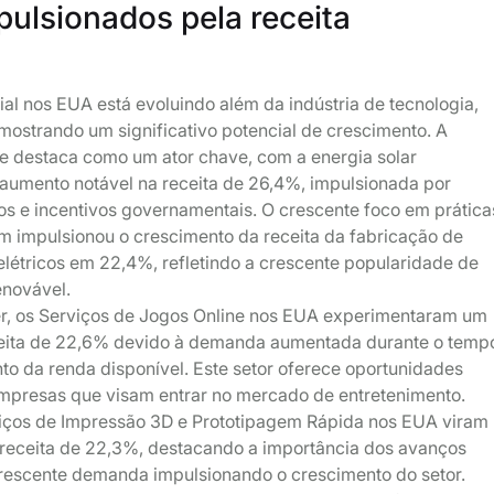
pulsionados pela receita
al nos EUA está evoluindo além da indústria de tecnologia,
mostrando um significativo potencial de crescimento. A
se destaca como um ator chave, com a energia solar
umento notável na receita de 26,4%, impulsionada por
os e incentivos governamentais. O crescente foco em prática
m impulsionou o crescimento da receita da fabricação de
 elétricos em 22,4%, refletindo a crescente popularidade de
enovável.
zer, os Serviços de Jogos Online nos EUA experimentaram um
ceita de 22,6% devido à demanda aumentada durante o temp
to da renda disponível. Este setor oferece oportunidades
mpresas que visam entrar no mercado de entretenimento.
viços de Impressão 3D e Prototipagem Rápida nos EUA viram
receita de 22,3%, destacando a importância dos avanços
crescente demanda impulsionando o crescimento do setor.