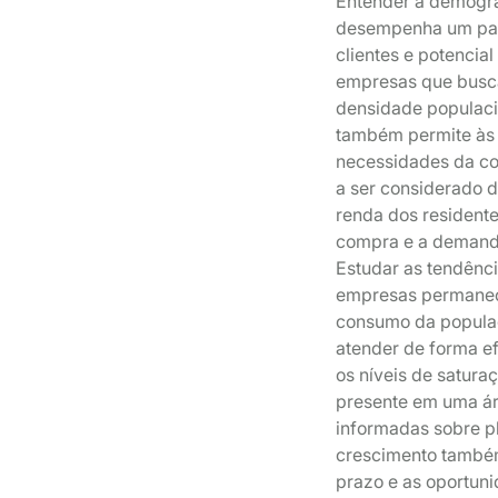
Entender a demograf
desempenha um pape
clientes e potencia
empresas que busca
densidade populacio
também permite às 
necessidades da com
a ser considerado 
renda dos resident
compra e a demanda
Estudar as tendênc
empresas permanece
consumo da populaç
atender de forma e
os níveis de satura
presente em uma ár
informadas sobre p
crescimento também
prazo e as oportun