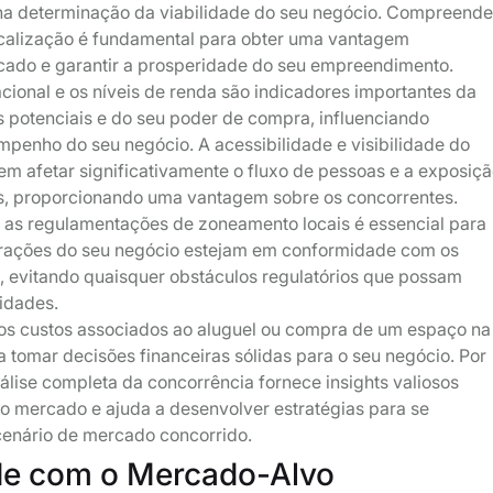
o na determinação da viabilidade do seu negócio. Compreende
ocalização é fundamental para obter uma vantagem
cado e garantir a prosperidade do seu empreendimento.
ional e os níveis de renda são indicadores importantes da
s potenciais e do seu poder de compra, influenciando
penho do seu negócio. A acessibilidade e visibilidade do
em afetar significativamente o fluxo de pessoas e a exposiç
tes, proporcionando uma vantagem sobre os concorrentes.
m as regulamentações de zoneamento locais é essencial para
erações do seu negócio estejam em conformidade com os
o, evitando quaisquer obstáculos regulatórios que possam
vidades.
r os custos associados ao aluguel ou compra de um espaço na
ra tomar decisões financeiras sólidas para o seu negócio. Por
nálise completa da concorrência fornece insights valiosos
o mercado e ajuda a desenvolver estratégias para se
cenário de mercado concorrido.
de com o Mercado-Alvo