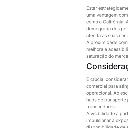
Estar estrategicam
uma vantagem comp
como a Califórnia. 
demografia dos pote
atenda às suas nec
A proximidade com 
melhora a acessibi
saturação do merca
Consideraç
É crucial considera
comercial para atin
operacional. Ao esc
hubs de transporte p
fornecedores.
A visibilidade a par
impulsionar a expos
disponibilidade de 