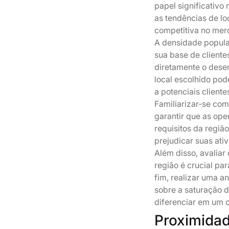
papel significativ
as tendências de l
competitiva no mer
A densidade populac
sua base de cliente
diretamente o desem
local escolhido pod
a potenciais clien
Familiarizar-se co
garantir que as op
requisitos da regiã
prejudicar suas ati
Além disso, avalia
região é crucial pa
fim, realizar uma a
sobre a saturação d
diferenciar em um 
Proximida