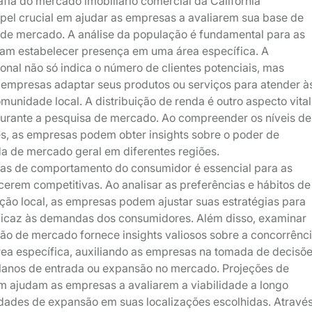
ia do mercado imobiliário comercial da Califórnia
l crucial em ajudar as empresas a avaliarem sua base de
l de mercado. A análise da população é fundamental para as
m estabelecer presença em uma área específica. A
nal não só indica o número de clientes potenciais, mas
empresas adaptar seus produtos ou serviços para atender à
unidade local. A distribuição de renda é outro aspecto vital
durante a pesquisa de mercado. Ao compreender os níveis de
es, as empresas podem obter insights sobre o poder de
 de mercado geral em diferentes regiões.
ias de comportamento do consumidor é essencial para as
rem competitivas. Ao analisar as preferências e hábitos de
ão local, as empresas podem ajustar suas estratégias para
ficaz às demandas dos consumidores. Além disso, examinar
ção de mercado fornece insights valiosos sobre a concorrênc
ea específica, auxiliando as empresas na tomada de decisõ
lanos de entrada ou expansão no mercado. Projeções de
 ajudam as empresas a avaliarem a viabilidade a longo
idades de expansão em suas localizações escolhidas. Atravé