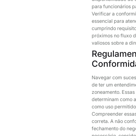
para funcionários p
Verificar a conform
essencial para aten
cumprindo requisito
próximos no fluxo d
valiosos sobre a di
Regulamen
Conformid
Navegar com sucess
de ter um entendim
zoneamento. Essas 
determinam como a
como uso permitido 
Compreender essas r
correta. A não con
fechamento do negó
necessário, consid