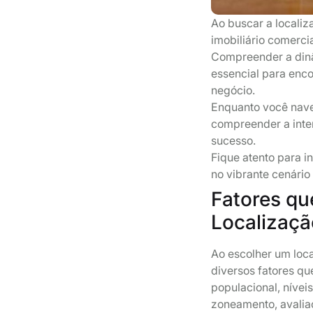
Ao buscar a localiz
imobiliário comerci
Compreender a dinâ
essencial para enco
negócio.
Enquanto você nave
compreender a inter
sucesso.
Fique atento para i
no vibrante cenário
Fatores qu
Localizaçã
Ao escolher um loca
diversos fatores q
populacional, nívei
zoneamento, avalia