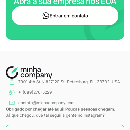
Abra a sua empresa nos EUA
Entrar em contato
7901 4th St N #27120 St. Petersburg, FL, 33702, USA.
+1(689)276-5229
contato@minhacompany.com
Obrigado por chegar até aqui! Poucas pessoas chegam.
Já que chegou, que tal seguir a gente no Instagram?