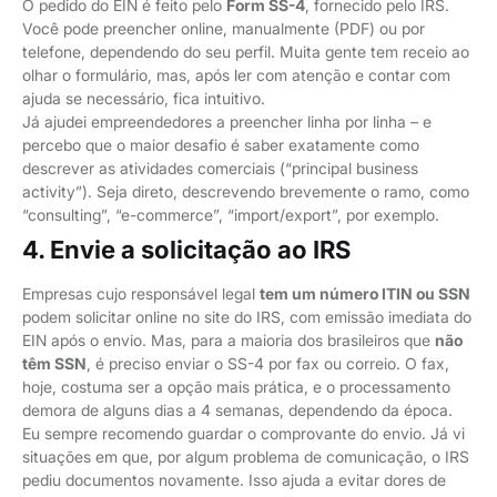
O pedido do EIN é feito pelo
Form SS-4
, fornecido pelo IRS.
Você pode preencher online, manualmente (PDF) ou por
telefone, dependendo do seu perfil. Muita gente tem receio ao
olhar o formulário, mas, após ler com atenção e contar com
ajuda se necessário, fica intuitivo.
Já ajudei empreendedores a preencher linha por linha – e
percebo que o maior desafio é saber exatamente como
descrever as atividades comerciais (“principal business
activity”). Seja direto, descrevendo brevemente o ramo, como
“consulting”, “e-commerce”, “import/export”, por exemplo.
4. Envie a solicitação ao IRS
Empresas cujo responsável legal
tem um número ITIN ou SSN
podem solicitar online no site do IRS, com emissão imediata do
EIN após o envio. Mas, para a maioria dos brasileiros que
não
têm SSN
, é preciso enviar o SS-4 por fax ou correio. O fax,
hoje, costuma ser a opção mais prática, e o processamento
demora de alguns dias a 4 semanas, dependendo da época.
Eu sempre recomendo guardar o comprovante do envio. Já vi
situações em que, por algum problema de comunicação, o IRS
pediu documentos novamente. Isso ajuda a evitar dores de