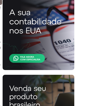
!
-
m
e