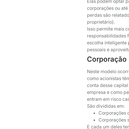
Elas podem optar p
corporações ou até
perdas são relatado
proprietário).
Isso permite mais c
responsabilidades f
escolha inteligent
pessoais e aproveit
Corporação
Neste modelo ocorr
como acionistas têm
conta desse capital
empresa e como pes
entram em risco ca
São divididas em:
Corporações d
Corporações s
E cada um deles te