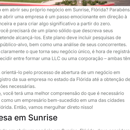
em abrir seu próprio negócio em Sunrise, Flórida? Parabéns
 de abrir uma empresa é um passo emocionante em direção à
eira e para criar algo significativo a partir do zero.
você precisará de um plano sólido que descreva seus
etende alcançá-los. Este plano deve incluir pesquisas de
público-alvo, bem como uma análise de seus concorrentes.
claramente o que torna seu negócio único, é hora de registrá
 decidir entre formar uma LLC ou uma corporação – ambas tê
.
s orientá-lo pelo processo de abertura de um negócio em
gistro da sua empresa no estado da Flórida até a obtenção d
ções necessárias.
go, você terá uma melhor compreensão do que é necessário
er como um empresário bem-sucedido em uma das cidades
lórida. Então, vamos mergulhar direto nisso!
esa em Sunrise