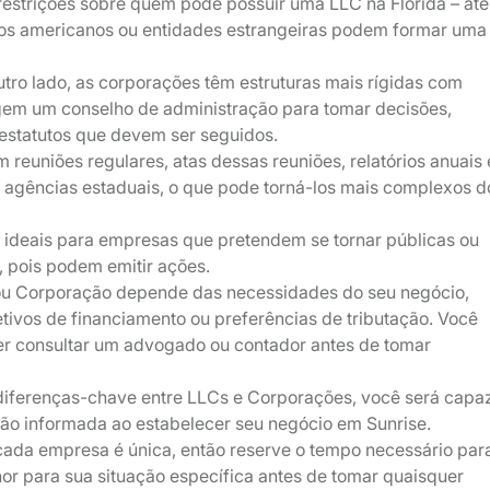
restrições sobre quem pode possuir uma LLC na Flórida – até
s americanos ou entidades estrangeiras podem formar uma
tro lado, as corporações têm estruturas mais rígidas com
egem um conselho de administração para tomar decisões,
 e estatutos que devem ser seguidos.
reuniões regulares, atas dessas reuniões, relatórios anuais 
agências estaduais, o que pode torná-los mais complexos d
 ideais para empresas que pretendem se tornar públicas ou
, pois podem emitir ações.
ou Corporação depende das necessidades do seu negócio,
tivos de financiamento ou preferências de tributação. Você
 consultar um advogado ou contador antes de tomar
diferenças-chave entre LLCs e Corporações, você será capa
ão informada ao estabelecer seu negócio em Sunrise.
ada empresa é única, então reserve o tempo necessário par
hor para sua situação específica antes de tomar quaisquer