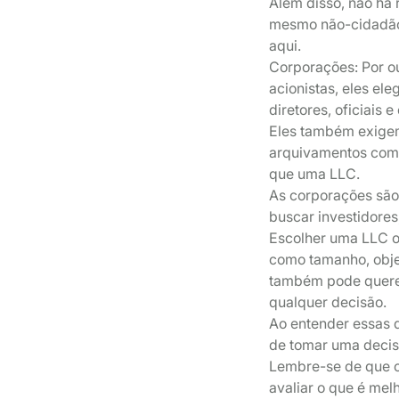
Além disso, não há 
mesmo não-cidadão
aqui.
Corporações: Por ou
acionistas, eles el
diretores, oficiais
Eles também exigem 
arquivamentos com 
que uma LLC.
As corporações são
buscar investidores
Escolher uma LLC 
como tamanho, obje
também pode querer
qualquer decisão.
Ao entender essas 
de tomar uma decis
Lembre-se de que c
avaliar o que é mel