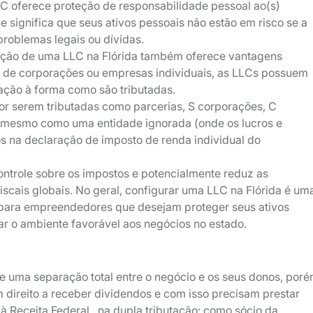
 oferece proteção de responsabilidade pessoal ao(s)
ue significa que seus ativos pessoais não estão em risco se a
roblemas legais ou dívidas.
ação de uma LLC na Flórida também oferece vantagens
io de corporações ou empresas individuais, as LLCs possuem
lação à forma como são tributadas.
or serem tributadas como parcerias, S corporações, C
 mesmo como uma entidade ignorada (onde os lucros e
s na declaração de imposto de renda individual do
ontrole sobre os impostos e potencialmente reduz as
iscais globais. No geral, configurar uma LLC na Flórida é um
e para empreendedores que desejam proteger seus ativos
ar o ambiente favorável aos negócios no estado.
e uma separação total entre o negócio e os seus donos, por
 direito a receber dividendos e com isso precisam prestar
 à Receita Federal , na dupla tributação: como sócio da