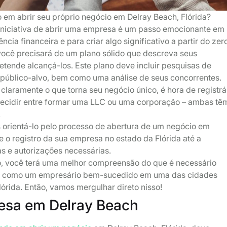
 em abrir seu próprio negócio em Delray Beach, Flórida?
iniciativa de abrir uma empresa é um passo emocionante em
cia financeira e para criar algo significativo a partir do zer
você precisará de um plano sólido que descreva seus
etende alcançá-los. Este plano deve incluir pesquisas de
público-alvo, bem como uma análise de seus concorrentes.
claramente o que torna seu negócio único, é hora de registrá
 decidir entre formar uma LLC ou uma corporação – ambas tê
.
s orientá-lo pelo processo de abertura de um negócio em
e o registro da sua empresa no estado da Flórida até a
s e autorizações necessárias.
go, você terá uma melhor compreensão do que é necessário
er como um empresário bem-sucedido em uma das cidades
lórida. Então, vamos mergulhar direto nisso!
esa em Delray Beach