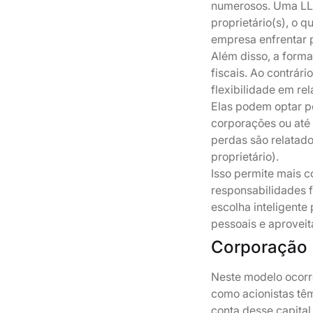
numerosos. Uma LLC
proprietário(s), o q
empresa enfrentar p
Além disso, a form
fiscais. Ao contrár
flexibilidade em re
Elas podem optar p
corporações ou até
perdas são relatado
proprietário).
Isso permite mais c
responsabilidades f
escolha inteligent
pessoais e aproveit
Corporação
Neste modelo ocorr
como acionistas têm
conta desse capital