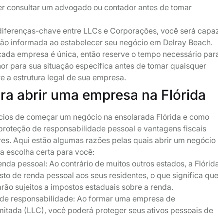
 consultar um advogado ou contador antes de tomar
diferenças-chave entre LLCs e Corporações, você será capa
ão informada ao estabelecer seu negócio em Delray Beach.
ada empresa é única, então reserve o tempo necessário par
hor para sua situação específica antes de tomar quaisquer
re a estrutura legal de sua empresa.
ra abrir uma empresa na Flórida
cios de começar um negócio na ensolarada Flórida e como
proteção de responsabilidade pessoal e vantagens fiscais
s. Aqui estão algumas razões pelas quais abrir um negócio
 a escolha certa para você:
nda pessoal: Ao contrário de muitos outros estados, a Flórid
o de renda pessoal aos seus residentes, o que significa qu
arão sujeitos a impostos estaduais sobre a renda.
a de responsabilidade: Ao formar uma empresa de
mitada (LLC), você poderá proteger seus ativos pessoais de