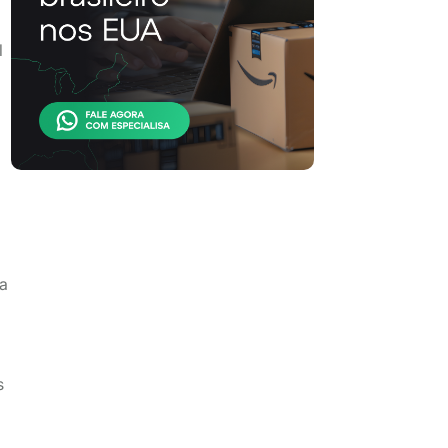
l
m
da
s